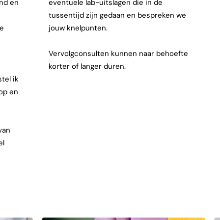
nd en
eventuele lab-uitslagen die in de
tussentijd zijn gedaan en bespreken we
je
jouw knelpunten.
Vervolgconsulten kunnen naar behoefte
korter of langer duren.
tel ik
op en
van
el