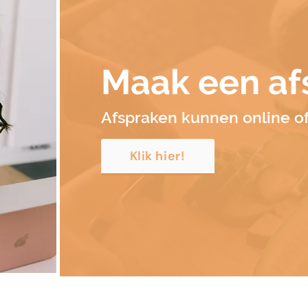
Maak een af
Afspraken kunnen online of 
Klik hier!