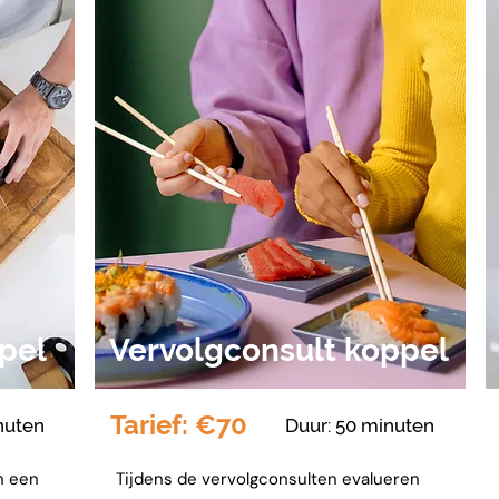
pel
Vervolgconsult koppel
Tarief: €70
nuten
Duur: 50 minuten
n een
Tijdens de vervolgconsulten evalueren