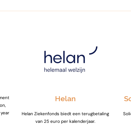
Helan
S
ement
on,
 year
Helan Ziekenfonds biedt een terugbetaling
Sol
van 25 euro per kalenderjaar.